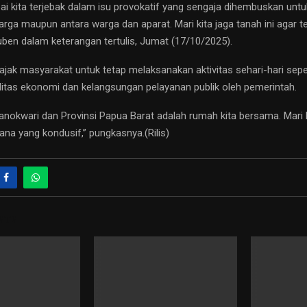
i kita terjebak dalam isu provokatif yang sengaja dihembuskan unt
warga maupun antara warga dan aparat. Mari kita jaga tanah ini agar 
Ruben dalam keterangan tertulis, Jumat (17/10/2025).
ajak masyarakat untuk tetap melaksanakan aktivitas sehari-hari seper
litas ekonomi dan kelangsungan pelayanan publik oleh pemerintah.
nokwari dan Provinsi Papua Barat adalah rumah kita bersama. Mari 
na yang kondusif,” pungkasnya.(Rilis)
STS