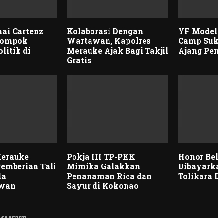
ai Cartenz
Kolaborasi Dengan
YF Model
lompok
Wartawan, Kapolres
Camp Suk
litik di
Merauke Ajak Bagi Takjil
Ajang Pe
Gratis
Merauke
Pokja III TP-PKK
Honor Be
Pemberian Tali
Mimika Galakkan
Dibayark
da
Penanaman Rica dan
Tolikara
awan
Sayur di Kokonao