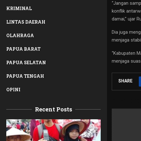
“Jangan sampa
KRIMINAL
konflik antar
damai,” ujar 
LINTAS DAERAH
Dia juga meng
OLAHRAGA
menjaga stabi
PAPUA BARAT
“Kabupaten Ma
menjaga suasa
PAPUA SELATAN
PAPUA TENGAH
SHARE
OPINI
RELATED PO
Recent Posts