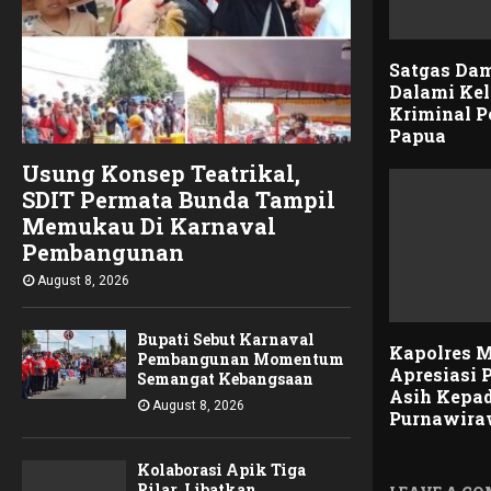
Satgas Dam
Dalami Ke
Kriminal Po
Papua
Usung Konsep Teatrikal,
SDIT Permata Bunda Tampil
Memukau Di Karnaval
Pembangunan
August 8, 2026
Bupati Sebut Karnaval
Kapolres 
Pembangunan Momentum
Apresiasi 
Semangat Kebangsaan
Asih Kepa
August 8, 2026
Purnawir
Kolaborasi Apik Tiga
Pilar, Libatkan