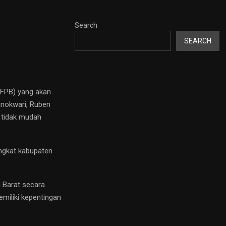
Search
SEARCH
RFPB) yang akan
anokwari, Ruben
 tidak mudah
ngkat kabupaten
 Barat secara
miliki kepentingan