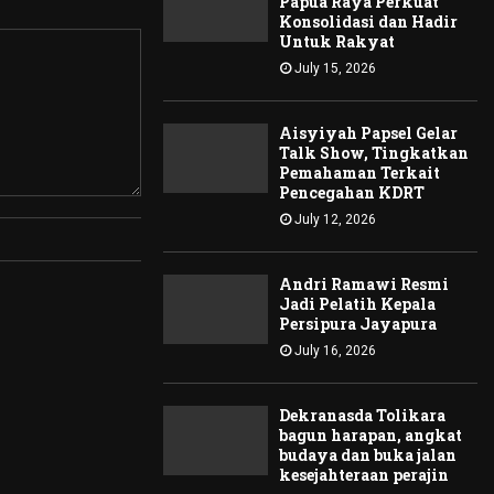
Papua Raya Perkuat
Konsolidasi dan Hadir
Untuk Rakyat
July 15, 2026
Aisyiyah Papsel Gelar
Talk Show, Tingkatkan
Pemahaman Terkait
Pencegahan KDRT
July 12, 2026
Andri Ramawi Resmi
Jadi Pelatih Kepala
Persipura Jayapura
July 16, 2026
Dekranasda Tolikara
bagun harapan, angkat
budaya dan buka jalan
kesejahteraan perajin