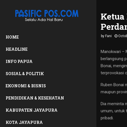
Ketua 
Perda
by
Fani
Octob
HOME
HEADLINE
Manokwari – M
berlangsung p
INFO PAPUA
Bonai, mengim
terprovokasi 
SOSIAL & POLITIK
Ruben Bonai m
EKONOMI & BISNIS
maupun provin
PENDIDIKAN & KESEHATAN
Dia meminta 
KABUPATEN JAYAPURA
umum, untuk t
pribadi.
KOTA JAYAPURA