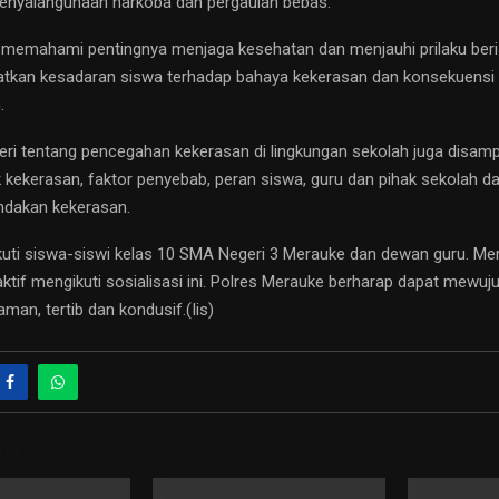
enyalahgunaan narkoba dan pergaulan bebas.
s memahami pentingnya menjaga kesehatan dan menjauhi prilaku beri
atkan kesadaran siswa terhadap bahaya kekerasan dan konsekuensi
.
ateri tentang pencegahan kekerasan di lingkungan sekolah juga disam
 kekerasan, faktor penyebab, peran siswa, guru dan pihak sekolah
ndakan kekerasan.
ikuti siswa-siswi kelas 10 SMA Negeri 3 Merauke dan dewan guru. Mer
aktif mengikuti sosialisasi ini. Polres Merauke berharap dapat mewuj
man, tertib dan kondusif.(Iis)
STS