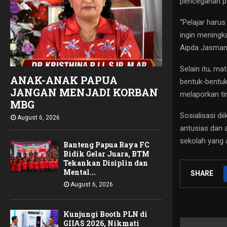
pencegahan p
“Pelajar haru
ingin meningk
Aipda Jasman
Selain itu, m
ANAK-ANAK PAPUA
bentuk-bentuk
JANGAN MENJADI KORBAN
melaporkan ti
MBG
Sosialisasi di
August 6, 2026
antusias dan 
sekolah yang a
Banteng Papua Raya FC
Bidik Gelar Juara, BTM
Tekankan Disiplin dan
Mental...
SHARE
August 6, 2026
RELATED PO
Kunjungi Booth PLN di
GIIAS 2026, Nikmati