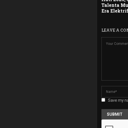
Talenta M
Era Elektri
LEAVE A C
Save my na