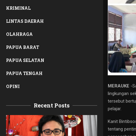
KRIMINAL
LINTAS DAERAH
OLAHRAGA
PAPUA BARAT
PAPUA SELATAN
PAPUA TENGAH
MERAUKE
-Sa
OPINI
lingkungan se
tersebut bert
Recent Posts
pelajar.
Kanit Bintibs
tentang penti