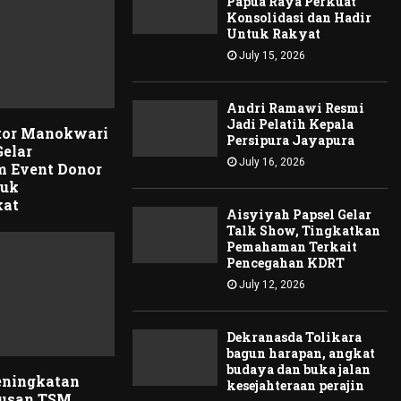
Papua Raya Perkuat
Konsolidasi dan Hadir
Untuk Rakyat
July 15, 2026
Andri Ramawi Resmi
Jadi Pelatih Kepala
tor Manokwari
Persipura Jayapura
Gelar
July 16, 2026
 Event Donor
tuk
kat
Aisyiyah Papsel Gelar
Talk Show, Tingkatkan
Pemahaman Terkait
Pencegahan KDRT
July 12, 2026
Dekranasda Tolikara
bagun harapan, angkat
budaya dan buka jalan
eningkatan
kesejahteraan perajin
rusan TSM,