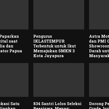
 Paparkan
Pengurus
Astra Mo
ital saat
IKLASTEMPUR
dan PMI 
ia dan
Terbentuk untuk Ikut
Showroom
ator Papua
Memajukan SMKN 3
Darah un
Kota Jayapura
Masyara
okasi Satu
834 Santri Lolos Seleksi
Dorong P
 Siapkan
Beasiswa, Menag:
Grade Ju