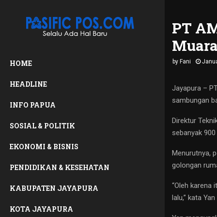
PT AM
Muara
by
Fani
Janua
HOME
HEADLINE
Jayapura – P
sambungan bar
INFO PAPUA
Direktur Tekn
SOSIAL & POLITIK
sebanyak 900
EKONOMI & BISNIS
Menurutnya, p
golongan ruma
PENDIDIKAN & KESEHATAN
“Oleh karena 
KABUPATEN JAYAPURA
lalu,” kata Ya
KOTA JAYAPURA