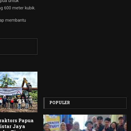
pua untuk
 600 meter kubik.
siap membantu
POPULER
Traktors Papua
ristar Jaya