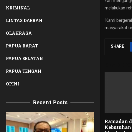
Yan mengungka
KRIMINAL
melakukan reh
‘Kami bergera
LINTAS DAERAH
masyarakat un
OLAHRAGA
PAPUA BARAT
SHARE
PAPUA SELATAN
RELATED PO
PAPUA TENGAH
OPINI
Recent Posts
Ramadan d
Kebutuhan