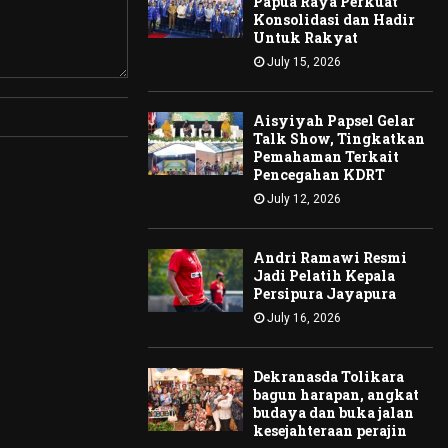
Papua Raya Perkuat
Konsolidasi dan Hadir
Untuk Rakyat
July 15, 2026
Aisyiyah Papsel Gelar
Talk Show, Tingkatkan
Pemahaman Terkait
Pencegahan KDRT
July 12, 2026
Andri Ramawi Resmi
Jadi Pelatih Kepala
Persipura Jayapura
July 16, 2026
Dekranasda Tolikara
bagun harapan, angkat
budaya dan buka jalan
kesejahteraan perajin