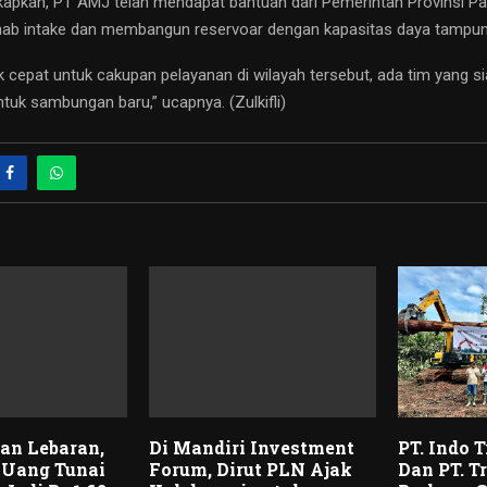
pkan, PT AMJ telah mendapat bantuan dari Pemerintah Provinsi Pa
ab intake dan membangun reservoar dengan kapasitas daya tampung
k cepat untuk cakupan pelayanan di wilayah tersebut, ada tim yang 
tuk sambungan baru,” ucapnya. (Zulkifli)
STS
an Lebaran,
Di Mandiri Investment
PT. Indo 
 Uang Tunai
Forum, Dirut PLN Ajak
Dan PT. T