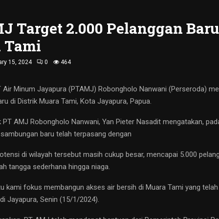
J Target 2.000 Pelanggan Baru
 Tami
ry 15, 2024
0
464
T Air Minum Jayapura (PTAMJ) Robongholo Nanwani (Perseroda) me
u di Distrik Muara Tami, Kota Jayapura, Papua.
ik PT AMJ Robongholo Nanwani, Yan Pieter Nasadit mengatakan, pada
 sambungan baru telah terpasang dengan
otensi di wilayah tersebut masih cukup besar, mencapai 5.000 pelan
h tangga sederhana hingga niaga.
itu kami fokus membangun akses air bersih di Muara Tami yang telah
n di Jayapura, Senin (15/1/2024).