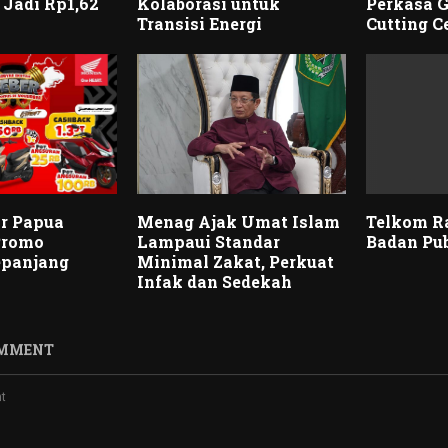
Jadi Rp1,62
Kolaborasi untuk
Perkasa G
Transisi Energi
Cutting 
r Papua
Menag Ajak Umat Islam
Telkom Ra
Promo
Lampaui Standar
Badan Pu
epanjang
Minimal Zakat, Perkuat
Infak dan Sedekah
OMMENT