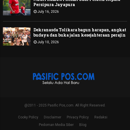
Persipura Jayapura
July 16, 2026
Dekranasda Tolikara bagun harapan, angkat
budaya dan buka jalan kesejahteraan perajin
July 10, 2026
@2011 - 2025 Pasific Pos,com. All Right Reserved.
Cooky Policy
Disclaimer
Privacy Policy
Redaksi
Pedoman Media Siber
Blog