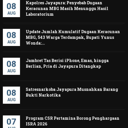
Kapolres Jayapura: Penyebab Dugaan
08
Keracunan MBG Masih Menunggu Hasil
AUG
Laboratorium
Update Jumlah Kumulatif Dugaan Keracunan
08
MBG, 543 Warga Terdampak, Bupati Yunus
AUG
Wonda:...
Jambret Tas Berisi iPhone, Emas, hingga
08
Berlian, Pria di Jayapura Ditangkap
AUG
Satresnarkoba Jayapura Musnahkan Barang
08
Bukti Narkotika
AUG
Program CSR Pertamina Borong Penghargaan
07
ISRA 2026