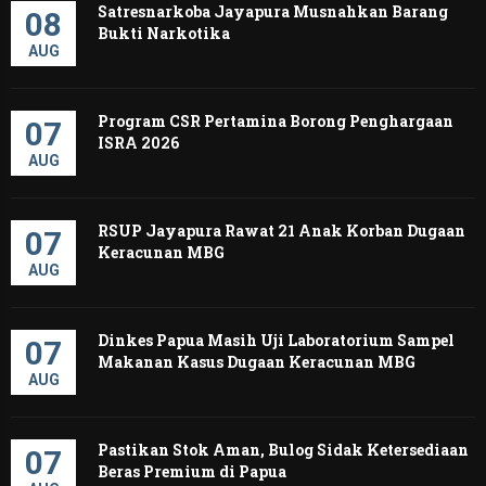
Satresnarkoba Jayapura Musnahkan Barang
08
Bukti Narkotika
AUG
Program CSR Pertamina Borong Penghargaan
07
ISRA 2026
AUG
RSUP Jayapura Rawat 21 Anak Korban Dugaan
07
Keracunan MBG
AUG
Dinkes Papua Masih Uji Laboratorium Sampel
07
Makanan Kasus Dugaan Keracunan MBG
AUG
Pastikan Stok Aman, Bulog Sidak Ketersediaan
07
Beras Premium di Papua