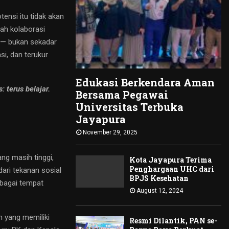
nsi itu tidak akan
lah kolaborasi
u — bukan sekadar
i, dan terukur
Edukasi Berkendara Aman
 terus belajar.
Bersama Pegawai
Universitas Terbuka
Jayapura
November 29, 2025
g masih tinggi,
Kota Jayapura Terima
Penghargaan UHC dari
dari tekanan sosial
BPJS Kesehatan
ebagai tempat
August 12, 2024
h yang memiliki
Resmi Dilantik, PAN se-