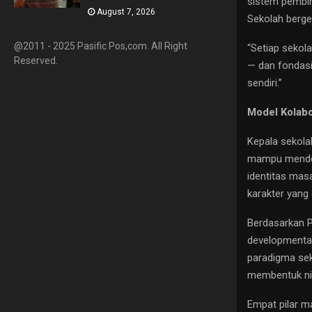
sistem pembin
August 7, 2026
Sekolah berge
@2011 - 2025 Pasific Pos,com. All Right
“Setiap sekol
Reserved.
— dan fondasi 
sendiri.”
Model Kolabo
Kepala sekola
mampu mendete
identitas masa
karakter yang 
Berdasarkan P
developmental
paradigma se
membentuk nila
Empat pilar m