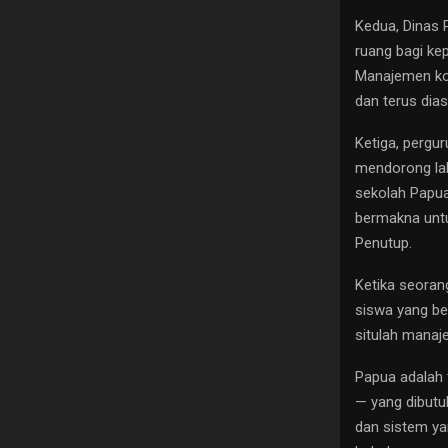
Kedua, Dinas P
ruang bagi ke
Manajemen kola
dan terus dia
Ketiga, pergu
mendorong lah
sekolah Papua.
bermakna unt
Penutup.
Ketika seora
siswa yang be
situlah manaj
Papua adalah 
— yang dibutuh
dan sistem ya