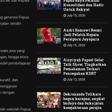
Papua Raya Perkuat
Guru BK dan Kepala
Konsolidasi dan Hadir
Untuk Rakyat
July 15, 2026
ung generasi Papua
jalan sendiri-
Andri Ramawi Resmi
Jadi Pelatih Kepala
Persipura Jayapura
July 16, 2026
ialis jiwa yang
an, hingga krisis
Aisyiyah Papsel Gelar
 model pembelajaran
Talk Show, Tingkatkan
Pemahaman Terkait
Pencegahan KDRT
July 12, 2026
uratif, dan
 menggeser
an dengan
Dekranasda Tolikara
bagun harapan, angkat
budaya dan buka jalan
kesejahteraan perajin
olah-sekolah Papua: