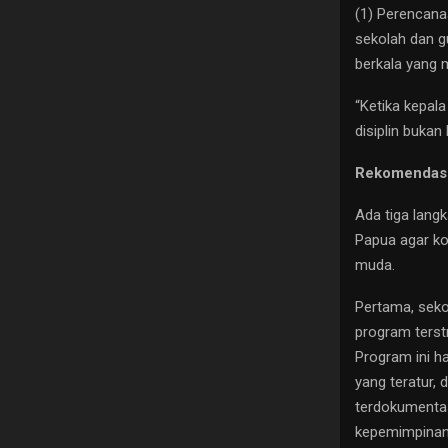
(1) Perencana
sekolah dan g
berkala yang 
“Ketika kepal
disiplin bukan
Rekomendasi
Ada tiga lang
Papua agar ko
muda.
Pertama, seko
program terst
Program ini h
yang teratur,
terdokumentas
kepemimpinan 