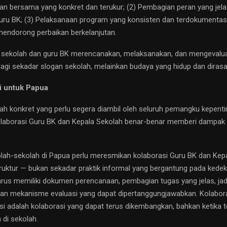
an bersama yang konkret dan terukur; (2) Pembagian peran yang jela
uru BK; (3) Pelaksanaan program yang konsisten dan terdokumentasi;
mendorong perbaikan berkelanjutan.
a sekolah dan guru BK merencanakan, melaksanakan, dan mengeval
 lagi sekadar slogan sekolah, melainkan budaya yang hidup dan dirasa
 untuk Papua
kah konkret yang perlu segera diambil oleh seluruh pemangku kepenti
laborasi Guru BK dan Kepala Sekolah benar-benar memberi dampak 
lah-sekolah di Papua perlu meresmikan kolaborasi Guru BK dan Kep
ruktur — bukan sekadar praktik informal yang bergantung pada kedek
arus memiliki dokumen perencanaan, pembagian tugas yang jelas, ja
 dan mekanisme evaluasi yang dapat dipertanggungjawabkan. Kolabor
i adalah kolaborasi yang dapat terus dikembangkan, bahkan ketika te
di sekolah.