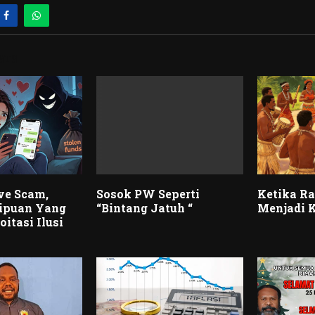
STS
ve Scam,
Sosok PW Seperti
Ketika R
ipuan Yang
“Bintang Jatuh “
Menjadi 
itasi Ilusi