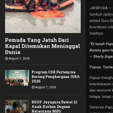
JAYAPURA — Pa
tumbuh optima
antara Guru B
koordinasi ru
hasilnya.
Pemuda Yang Jatuh Dari
“Di tanah Pap
Kapal Ditemukan Meninggal
Karena guru t
Dunia
— Sherly Enge
August 7, 2026
Papua: Tanta
Program CSR Pertamina
Borong Penghargaan ISRA
Papua menghad
2026
keterbatasan i
August 7, 2026
dan ekonomi k
belajar, tetap
RSUP Jayapura Rawat 21
Anak Korban Dugaan
Generasi Papua
Keracunan MBG