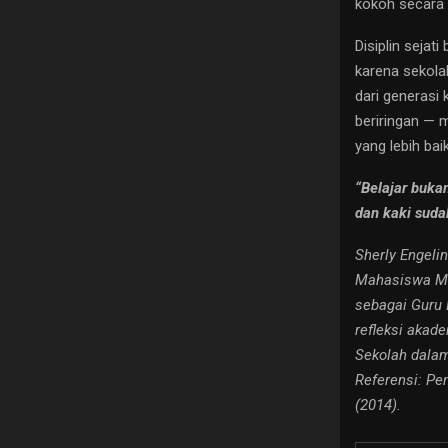
kokoh secara 
Disiplin seja
karena sekola
dari generasi
beriringan —
yang lebih baik
“Belajar buka
dan kaki suda
Sherly Engeli
Mahasiswa Ma
sebagai Guru 
refleksi akad
Sekolah dalam
Referensi: Pe
(2014).