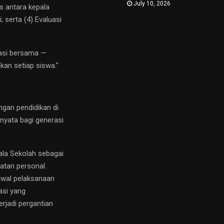
July 10, 2026
s antara kepala
 serta (4) Evaluasi
uasi bersama —
kan setiap siswa.”
ngan pendidikan di
nyata bagi generasi
ala Sekolah sebagai
atan personal.
dwal pelaksanaan
asi yang
rjadi pergantian