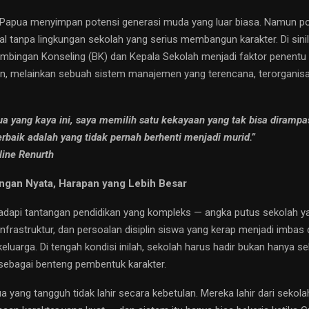
pua menyimpan potensi generasi muda yang luar biasa. Namun pote
l tanpa lingkungan sekolah yang serius membangun karakter. Di sini
imbingan Konseling (BK) dan Kepala Sekolah menjadi faktor penent
tin, melainkan sebuah sistem manajemen yang terencana, terorganisas
ua yang kaya ini, saya memilih satu kekayaan yang tak bisa dirampas:
erbaik adalah yang tidak pernah berhenti menjadi murid.”
line Renurth
ngan Nyata, Harapan yang Lebih Besar
api tantangan pendidikan yang kompleks — angka putus sekolah yan
nfrastruktur, dan persoalan disiplin siswa yang kerap menjadi imbas 
eluarga. Di tengah kondisi inilah, sekolah harus hadir bukan hanya s
i sebagai benteng pembentuk karakter.
 yang tangguh tidak lahir secara kebetulan. Mereka lahir dari sekola