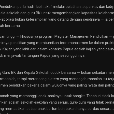
endidikan perlu hadir lebih aktif melalui pelatihan, supervisi, dan ke
pala sekolah dan guru BK untuk mengembangkan kapasitas kolaboras
borasi bukan keterampilan yang datang dengan sendirinya — ia perlu d
sah bersama.
ruan tinggi — khususnya program Magister Manajemen Pendidikan — p
irnya penelitian yang membumikan teori manajemen ke dalam praktik
 Kajian yang lahir dari dalam konteks Papua adalah kajian yang palin
uk menjawab tantangan Papua yang sesungguhnya.
ng Guru BK dan Kepala Sekolah duduk bersama — bukan sekadar me
rmasalah, tetapi merancang sistem yang mencegah masalah itu terja
emen pendidikan bekerja dalam wujudnya yang paling nyata dan paling
tanah yang memanggil anak-anaknya untuk bangkit. Tanah ini tidak 
kan adalah sekolah-sekolah yang serius, guru-guru yang tidak pernah
ng memastikan setiap anak bertumbuh bukan hanya cerdas secara a