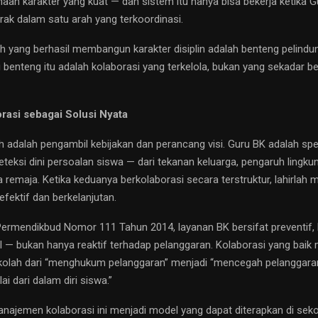
aan karakter yang kuat — dan sistem itu hanya bisa bekerja ketika 
rak dalam satu arah yang terkoordinasi.
ah yang berhasil membangun karakter disiplin adalah benteng pelind
benteng itu adalah kolaborasi yang terkelola, bukan yang sekadar ber
rasi sebagai Solusi Nyata
h adalah pengambil kebijakan dan perancang visi. Guru BK adalah spes
ksi dini persoalan siswa — dari tekanan keluarga, pengaruh lingkung
 remaja. Ketika keduanya berkolaborasi secara terstruktur, lahirlah
efektif dan berkelanjutan.
ermendikbud Nomor 111 Tahun 2014, layanan BK bersifat preventif, k
 — bukan hanya reaktif terhadap pelanggaran. Kolaborasi yang baik
kolah dari “menghukum pelanggaran” menjadi “mencegah pelanggar
i dari dalam diri siswa.”
anajemen kolaborasi ini menjadi model yang dapat diterapkan di sek