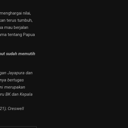
menghargai nilai,
kan terus tumbuh,
ua mau berjalan
ama tentang Papua
mbut sudah memutih
ngan Jayapura dan
nya bertugas
ini merupakan
uru BK dan Kepala
21); Creswell