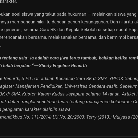
karakter.
ti bukan soal siswa yang takut pada hukuman — melainkan siswa yang 
hnya membangun nilai itu dengan penuh kesungguhan. Dan nilai itu a
 ke generasi, selama Guru BK dan Kepala Sekolah di setiap sudut Pap
 merencanakan bersama, melaksanakan bersama, dan bermimpi bers
.
n tentang usia- ia adalah cara jiwa terus tumbuh, bahkan ketika ra
h lelah berjalan “—-Sherly Engeline Renurth
ne Renurth, S.Pd., Gr. adalah Konselor/Guru BK di SMA YPPDK Gabu
gister Manajemen Pendidikan, Universitas Cenderawasih. Sebelum
BK di SMA Kristen Kalam Kudus Jayapura selama 14 tahun. Artikel 
emik dalam rangka penelitian tesis tentang manajemen kolaborasi G
 penguatan karakter disiplin siswa.
rmendikbud No. 111/2014; UU No. 20/2003; Terry (2013); Mulyasa (20