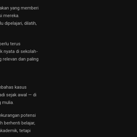
bijakan yang memberi
i mereka.
ipelajari, dilatih,
erlu terus
 nyata di sekolah-
g relevan dan paling
mbahas kasus
di sejak awal — di
 mulia.
kekurangan potensi
 berhenti belajar,
kademik, tetapi