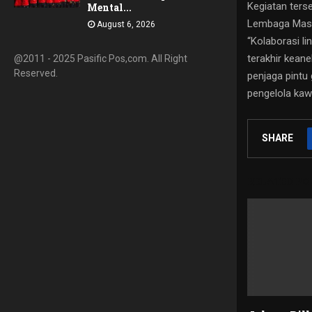
Kegiatan ters
Mental...
Lembaga Masy
August 6, 2026
“Kolaborasi li
terakhir kean
@2011 - 2025 Pasific Pos,com. All Right
Reserved.
penjaga pintu
pengelola kaw
SHARE
RELATED PO