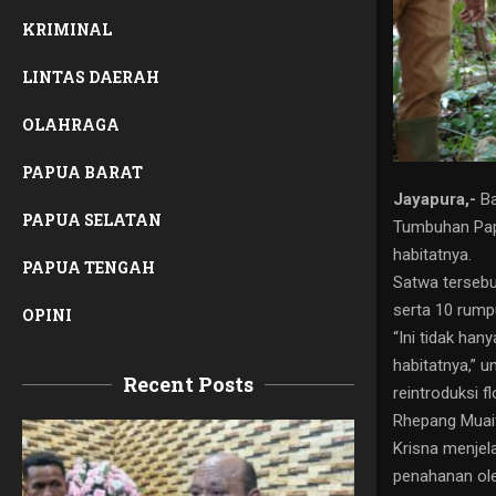
KRIMINAL
LINTAS DAERAH
OLAHRAGA
PAPUA BARAT
Jayapura,-
Ba
PAPUA SELATAN
Tumbuhan Papu
habitatnya.
PAPUA TENGAH
Satwa tersebu
serta 10 rump
OPINI
“Ini tidak han
habitatnya,” u
Recent Posts
reintroduksi f
Rhepang Muaif
Krisna menjel
penahanan ole