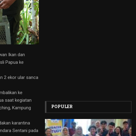
ewan Ikan dan
sli Papua ke
n 2 ekor ular sanca
embalikan ke
ua saat kegiatan
POPULER
atching, Kampung
dakan karantina
andara Sentani pada