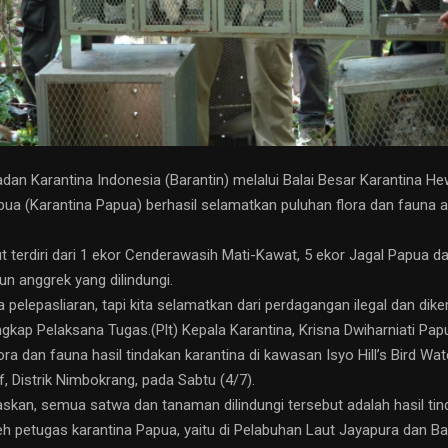
dan Karantina Indonesia (Barantin) melalui Balai Besar Karantina H
a (Karantina Papua) berhasil selamatkan puluhan flora dan fauna a
t terdiri dari 1 ekor Cenderawasih Mati-Kawat, 5 ekor Jagal Papua da
un anggrek yang dilindungi.
ya pelepasliaran, tapi kita selamatkan dari perdagangan ilegal dan dik
ngkap Pelaksana Tugas.(Plt) Kepala Karantina, Krisna Dwiharniati Pap
lora dan fauna hasil tindakan karantina di kawasan Isyo Hill’s Bird W
, Distrik Nimbokrang, pada Sabtu (4/7).
askan, semua satwa dan tanaman dilindungi tersebut adalah hasil tin
h petugas karantina Papua, yaitu di Pelabuhan Laut Jayapura dan B