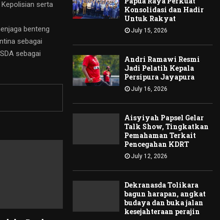
Papua Raya Perkuat
Kepolisian serta
Konsolidasi dan Hadir
Untuk Rakyat
 menjaga benteng
July 15, 2026
ntina sebagai
KSDA sebagai
Andri Ramawi Resmi
Jadi Pelatih Kepala
Persipura Jayapura
July 16, 2026
Aisyiyah Papsel Gelar
Talk Show, Tingkatkan
Pemahaman Terkait
Pencegahan KDRT
July 12, 2026
Dekranasda Tolikara
bagun harapan, angkat
budaya dan buka jalan
kesejahteraan perajin