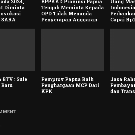
kada 2024,
BPPKAD Provinsi Papua
Uang Mas
t Diminta
Tengah Meminta Kepada
Indonesia
rovokasi
OPD Tidak Menunda
Perbanka
u SARA
Penyerapan Anggaran
Capai Rp1
 BTV : Sule
Pemprov Papua Raih
Jasa Rah
 Baru
Penghargaan MCP Dari
Pembayar
KPK
dan Tran
OMMENT