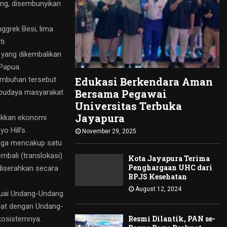
ng, disembunyikan
ggrek Besi, lima
i.
 yang dikembalikan
 Papua.
Edukasi Berkendara Aman
tumbuhan tersebut
Bersama Pegawai
s budaya masyarakat
Universitas Terbuka
Jayapura
rakkan ekonomi
o Hill’s.
November 29, 2025
 juga mencakup satu
mbali (translokasi)
Kota Jayapura Terima
Penghargaan UHC dari
diserahkan secara
BPJS Kesehatan
August 12, 2024
esuai Undang-Undang
uat dengan Undang-
Resmi Dilantik, PAN se-
kosistemnya.