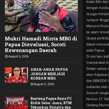
bulan Mei dan
dengan modus 
Ia juga menjel
rumpun Anggre
Menurut Krisn
ke alam terse
Mukri Hamadi Minta MBG di
Upaya perlind
Papua Dievaluasi, Soroti
dapat merusak
Kewenangan Daerah ‎
adat Papua.
Di sisi lain,
August 6, 2026
masyarakat lok
Selain satwa 
ANAK-ANAK PAPUA
JANGAN MENJADI
ekor Kakatua K
KORBAN MBG
dari BBKSDA S
August 6, 2026
sukarela oleh
Seluruh rangk
Banteng Papua Raya FC
Nomor 21 Tahu
Bidik Gelar Juara, BTM
Undang Nomor
Tekankan Disiplin dan