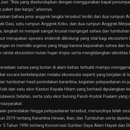
 Juni. “Ada yang diselundupkan dengan menggunakan kapal penumpa
paket dan kargo,” jelasnya.
askan bahwa jenis anggrek langka tersebut terdiri dari dua rumpun An
k Dasi, satu rumpun Anggrek Kribo, dan dua rumpun Anggrek Merpat
a, langkah ini menjadi sangat krusial mengingat satwa dan tumbuhan
but merupakan spesies endemik dilindungi yang vital bagi ekosistem
ungan ini memiliki urgensi yang tinggi karena kepunahan satwa dan 
 rantai ekosistem hutan hujan tropis serta menghilangkan identita
 keberadaan satwa yang lestari di alam bebas terbukti mampu mengge
al secara berkelanjutan melalui ekowisata seperti yang berjalan di Isy
dan tumbuhan hasil penindakan karantina, kegiatan pelepasliaran ini
oki dan satu ekor Kasturi Kepala Hitam yang berhasil dipulangkan ke
ulawesi Selatan, serta satu ekor burung Paruh-Kodok Pualam yang 
 masyarakat.
aian penindakan hingga pelepasliaran tersebut, menurutnya telah s
n 2019 tentang Karantina Hewan, Ikan, dan Tumbuhan serta diperk
 5 Tahun 1990 tentang Konservasi Sumber Daya Alam Hayati dan E