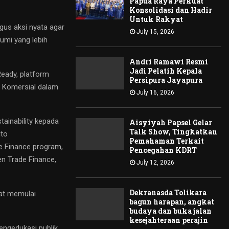
Papua Raya Perkuat
Konsolidasi dan Hadir
Untuk Rakyat
gus aksi nyata agar
July 15, 2026
umi yang lebih
Andri Ramawi Resmi
Jadi Pelatih Kepala
Ready, platform
Persipura Jayapura
 Komersial dalam
July 16, 2026
ainability kepada
Aisyiyah Papsel Gelar
Talk Show, Tingkatkan
uto
Pemahaman Terkait
le Finance program,
Pencegahan KDRT
en Trade Finance,
July 12, 2026
Dekranasda Tolikara
pat memulai
bagun harapan, angkat
budaya dan buka jalan
kesejahteraan perajin
engedukasi publik