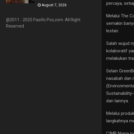
percaya, setia
August 7, 2026
Melalui The C
@2011 - 2025 Pasific Pos,com. All Right
semakin banya
Reserved.
lestari.
Salah wujud n
kolaboratif 
melakukan tra
Selain GreenB
nasabah dan m
(Environmental
Sustainability
dan lainnya.
Melalui produ
langkahnya m
CIMB Niaga ju