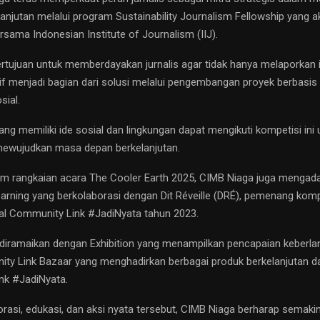
anjutan melalui program Sustainability Journalism Fellowship yang a
sama Indonesian Institute of Journalism (IIJ).
ertujuan untuk memberdayakan jurnalis agar tidak hanya melaporkan i
tif menjadi bagian dari solusi melalui pengembangan proyek berbasis
sial.
yang memiliki ide sosial dan lingkungan dapat mengikuti kompetisi ini 
mewujudkan masa depan berkelanjutan.
alam rangkaian acara The Cooler Earth 2025, CIMB Niaga juga mengada
Learning yang berkolaborasi dengan Dit Réveille (DRÉ), pemenang kom
ial Community Link #JadiNyata tahun 2023.
a diramaikan dengan Exhibition yang menampilkan pencapaian keberla
ty Link Bazaar yang menghadirkan berbagai produk berkelanjutan d
nk #JadiNyata.
borasi, edukasi, dan aksi nyata tersebut, CIMB Niaga berharap semaki