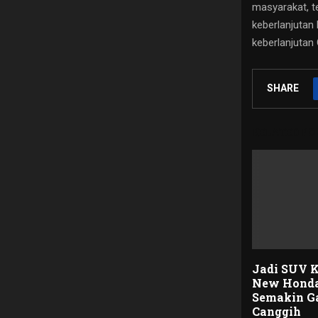
masyarakat, t
keberlanjutan
keberlanjutan
SHARE
RELATED PO
Jadi SUV 
New Hond
Semakin G
Canggih