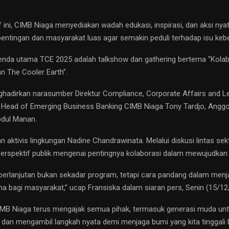
tif ini, CIMB Niaga menyediakan wadah edukasi, inspirasi, dan aksi ny
ntingan dan masyarakat luas agar semakin peduli terhadap isu kebe
enda utama TCE 2025 adalah talkshow dan gathering bertema “Kolab
n The Cooler Earth”.
ghadirkan narasumber Direktur Compliance, Corporate Affairs and L
, Head of Emerging Business Banking CIMB Niaga Tony Tardjo, Angg
dul Manan.
an aktivis lingkungan Nadine Chandrawinata. Melalui diskusi lintas sek
rspektif publik mengenai pentingnya kolaborasi dalam mewujudkan 
eberlanjutan bukan sekadar program, tetapi cara pandang dalam menj
 bagi masyarakat,” ucap Fransiska dalam siaran pers, Senin (15/12
CIMB Niaga terus mengajak semua pihak, termasuk generasi muda untuk
, dan mengambil langkah nyata demi menjaga bumi yang kita tinggali