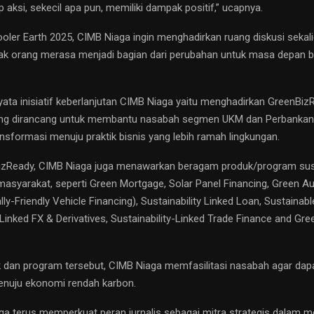
p aksi, sekecil apa pun, memiliki dampak positif,” ucapnya.
ooler Earth 2025, CIMB Niaga ingin menghadirkan ruang diskusi sekali
k orang merasa menjadi bagian dari perubahan untuk masa depan b
yata inisiatif keberlanjutan CIMB Niaga yaitu menghadirkan GreenBiz
yang dirancang untuk membantu nasabah segmen UKM dan Perbankan
nsformasi menuju praktik bisnis yang lebih ramah lingkungan.
izReady, CIMB Niaga juga menawarkan beragam produk/program sust
asyarakat, seperti Green Mortgage, Solar Panel Financing, Green A
ly-Friendly Vehicle Financing), Sustainability Linked Loan, Sustainab
-Linked FX & Derivatives, Sustainability-Linked Trade Finance and Gre
k dan program tersebut, CIMB Niaga memfasilitasi nasabah agar da
enuju ekonomi rendah karbon.
ga terus memperkuat peran jurnalis sebagai mitra strategis dalam m