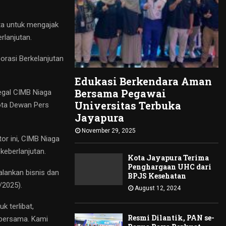
ata untuk mengajak
rlanjutan.
orasi Berkelanjutan
Edukasi Berkendara Aman
Bersama Pegawai
egal CIMB Niaga
Universitas Terbuka
ota Dewan Pers
Jayapura
November 29, 2025
tor ini, CIMB Niaga
keberlanjutan.
Kota Jayapura Terima
Penghargaan UHC dari
alankan bisnis dan
BPJS Kesehatan
/2025).
August 12, 2024
 terlibat,
Resmi Dilantik, PAN se-
 bersama. Kami