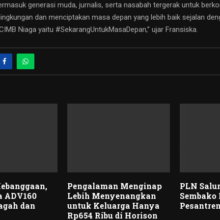
ermasuk generasi muda, jurnalis, serta nasabah tergerak untuk berko
 lingkungan dan menciptakan masa depan yang lebih baik sejalan de
 CIMB Niaga yaitu #SekarangUntukMasaDepan,” ujar Fransiska.
STS
Kebanggaan,
Pengalaman Menginap
PLN Salu
a ADV160
Lebih Menyenangkan
Sembako 
agah dan
untuk Keluarga Hanya
Pesantre
Rp654 Ribu di Horison