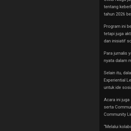
tentang keberl
tahun 2026 ber
Program ini b
tetapi juga ak
dan inisiatif so
Para jurnalis 
nyata dalam 
Selain itu, d
Experiential 
untuk ide sos
Acara ini jug
serta Communi
Community Li
“Melalui kola