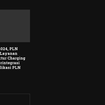
2024, PLN
 Layanan
ktur Charging
erintegrasi
likasi PLN