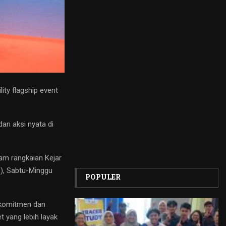
ty flagship event
an aksi nyata di
am rangkaian Kejar
C), Sabtu-Minggu
POPULER
 komitmen dan
 yang lebih layak