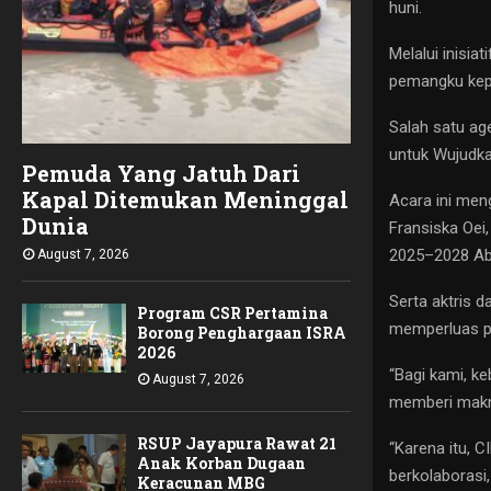
huni.
Melalui inisia
pemangku kepe
Salah satu ag
untuk Wujudka
Pemuda Yang Jatuh Dari
Kapal Ditemukan Meninggal
Acara ini men
Dunia
Fransiska Oei
2025–2028 Ab
August 7, 2026
Serta aktris d
Program CSR Pertamina
memperluas pe
Borong Penghargaan ISRA
2026
“Bagi kami, k
August 7, 2026
memberi makna
RSUP Jayapura Rawat 21
“Karena itu, 
Anak Korban Dugaan
berkolaborasi
Keracunan MBG