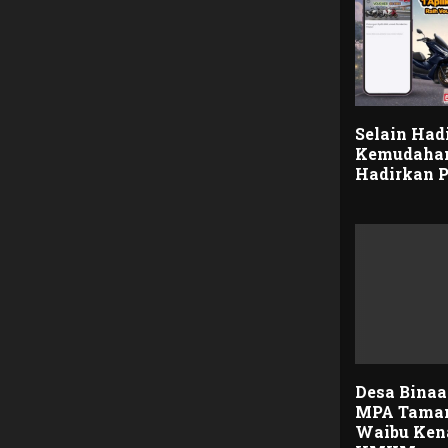
Selain Had
Kemudahan
Hadirkan P
Desa Bina
MPA Taman
Waibu Ken