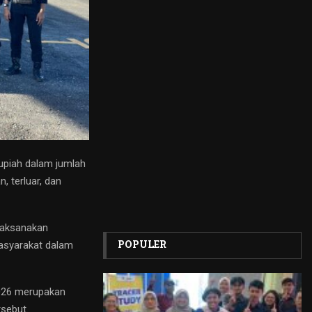
upiah dalam jumlah
, terluar, dan
laksanakan
POPULER
masyarakat dalam
2026 merupakan
sebut.