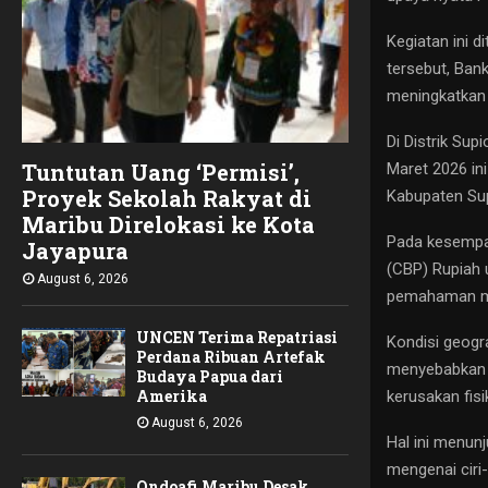
Kegiatan ini 
tersebut, Ban
meningkatkan
Di Distrik Su
Tuntutan Uang ‘Permisi’,
Maret 2026 in
Proyek Sekolah Rakyat di
Kabupaten Supi
Maribu Direlokasi ke Kota
Pada kesempat
Jayapura
(CBP) Rupiah 
August 6, 2026
pemahaman ma
UNCEN Terima Repatriasi
Kondisi geogr
Perdana Ribuan Artefak
menyebabkan 
Budaya Papua dari
Amerika ‎
kerusakan fisi
August 6, 2026
Hal ini menun
mengenai ciri-
Ondoafi Maribu Desak