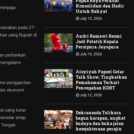
Papua Raya Perkuat
Konsolidasi dan Hadir
 menjaga
Untuk Rakyat
July 15, 2026
aksanakan pada 27–
han uang Rupiah di
Andri Ramawi Resmi
Jadi Pelatih Kepala
Persipura Jayapura
July 16, 2026
nan perbankan
 mengalami
Aisyiyah Papsel Gelar
Talk Show, Tingkatkan
Pemahaman Terkait
ensi penggantian
Pencegahan KDRT
itas ekonomi
July 12, 2026
si uang tunai
Dekranasda Tolikara
beredar tetap
bagun harapan, angkat
budaya dan buka jalan
 Tengah.
kesejahteraan perajin