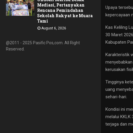
Mediasi, Pertanyakan
Upaya tersebu
Rencana Pemindahan
kepercayaan m
Sekolah Rakyat ke Muara
Tami
Kas Keliling 
August 6, 2026
30 Maret 2026
Kabupaten Pani
@2011 - 2025 Pasific Pos,com. All Right
Reserved.
Karakteristik
menyebabkan 
kerusakan fisi
Tingginya ket
uang menyebab
sehari-hari.
Kondisi ini m
melalui KKLK 
terjaga dan m