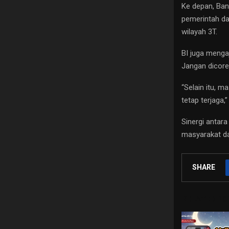
Ke depan, Ban
pemerintah da
wilayah 3T.
BI juga menga
Jangan dicore
“Selain itu, m
tetap terjaga,
Sinergi antar
masyarakat da
SHARE
RELATED PO