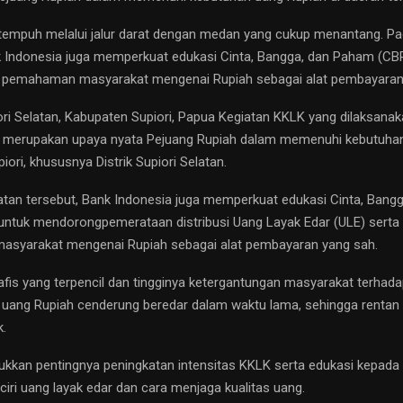
ditempuh melalui jalur darat dengan medan yang cukup menantang. 
k Indonesia juga memperkuat edukasi Cinta, Bangga, dan Paham (CB
 pemahaman masyarakat mengenai Rupiah sebagai alat pembayaran
piori Selatan, Kabupaten Supiori, Papua Kegiatan KKLK yang dilaksan
i merupakan upaya nyata Pejuang Rupiah dalam memenuhi kebutuhan
ori, khususnya Distrik Supiori Selatan.
an tersebut, Bank Indonesia juga memperkuat edukasi Cinta, Bang
untuk mendorongpemerataan distribusi Uang Layak Edar (ULE) serta
syarakat mengenai Rupiah sebagai alat pembayaran yang sah.
afis yang terpencil dan tingginya ketergantungan masyarakat terhada
uang Rupiah cenderung beredar dalam waktu lama, sehingga rentan
k.
jukkan pentingnya peningkatan intensitas KKLK serta edukasi kepad
ciri uang layak edar dan cara menjaga kualitas uang.