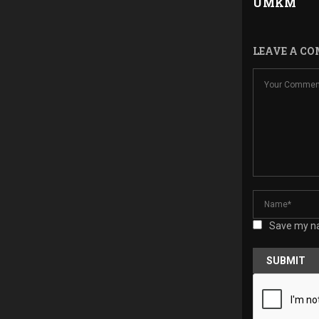
UMKM
LEAVE A C
Save my na