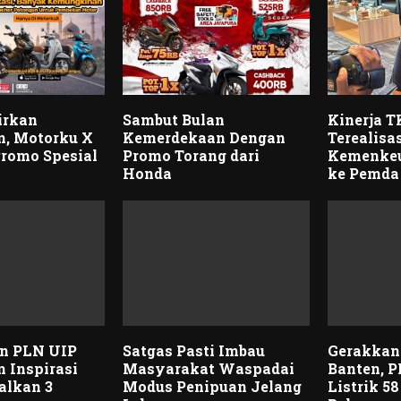
irkan
Sambut Bulan
Kinerja 
, Motorku X
Kemerdekaan Dengan
Terealisas
romo Spesial
Promo Torang dari
Kemenkeu 
Honda
ke Pemda
an PLN UIP
Satgas Pasti Imbau
Gerakkan
 Inspirasi
Masyarakat Waspadai
Banten, 
alkan 3
Modus Penipuan Jelang
Listrik 5