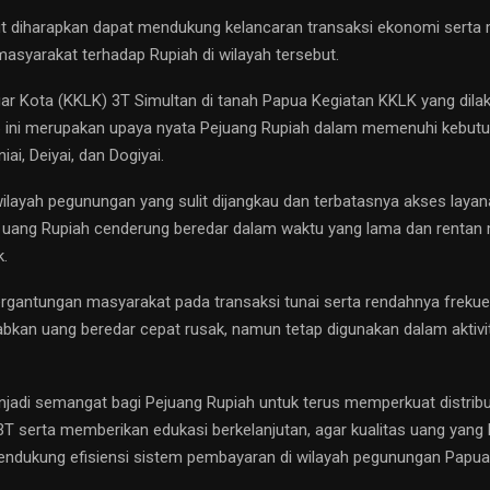
t diharapkan dapat mendukung kelancaran transaksi ekonomi serta
asyarakat terhadap Rupiah di wilayah tersebut.
Luar Kota (KKLK) 3T Simultan di tanah Papua Kegiatan KKLK yang dil
 ini merupakan upaya nyata Pejuang Rupiah dalam memenuhi kebutu
ai, Deiyai, dan Dogiyai.
 wilayah pegunungan yang sulit dijangkau dan terbatasnya akses laya
uang Rupiah cenderung beredar dalam waktu yang lama dan rentan
k.
ergantungan masyarakat pada transaksi tunai serta rendahnya freku
kan uang beredar cepat rusak, namun tetap digunakan dalam aktiv
enjadi semangat bagi Pejuang Rupiah untuk terus memperkuat distribu
3T serta memberikan edukasi berkelanjutan, agar kualitas uang yang 
endukung efisiensi sistem pembayaran di wilayah pegunungan Papua