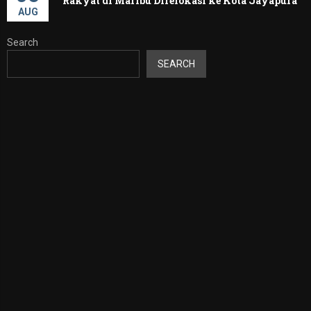
Rakyat di Maribu Direlokasi ke Kota Jayapura
AUG
Search
SEARCH