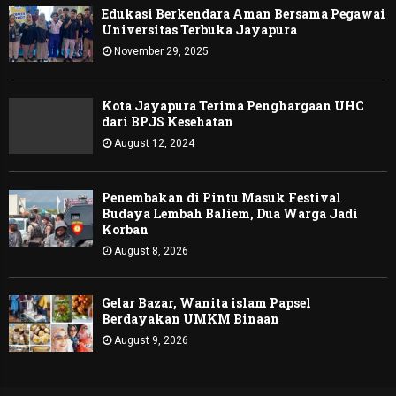
Edukasi Berkendara Aman Bersama Pegawai
Universitas Terbuka Jayapura
November 29, 2025
Kota Jayapura Terima Penghargaan UHC
dari BPJS Kesehatan
August 12, 2024
Penembakan di Pintu Masuk Festival
Budaya Lembah Baliem, Dua Warga Jadi
Korban
August 8, 2026
Gelar Bazar, Wanita islam Papsel
Berdayakan UMKM Binaan
August 9, 2026