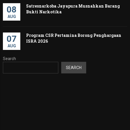
Satresnarkoba Jayapura Musnahkan Barang
08
Bukti Narkotika
AUG
Program CSR Pertamina Borong Penghargaan
07
ISRA 2026
AUG
Search
SEARCH