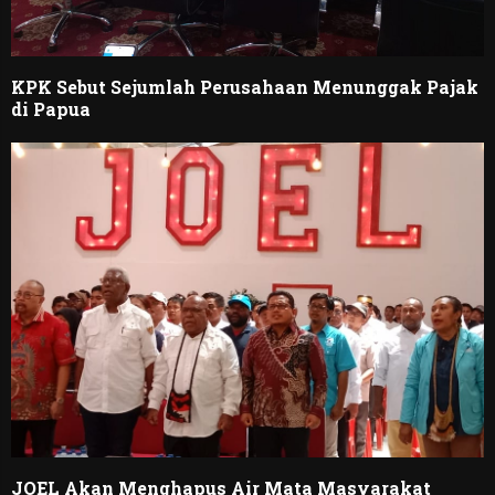
KPK Sebut Sejumlah Perusahaan Menunggak Pajak
di Papua
JOEL Akan Menghapus Air Mata Masyarakat