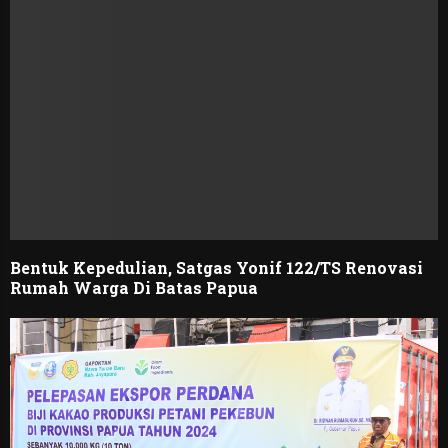
Bentuk Kepedulian, Satgas Yonif 122/TS Renovasi
Rumah Warga Di Batas Papua