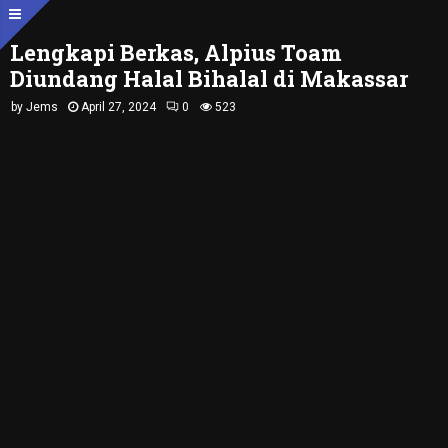
Lengkapi Berkas, Alpius Toam
Diundang Halal Bihalal di Makassar
by
Jems
April 27, 2024
0
523