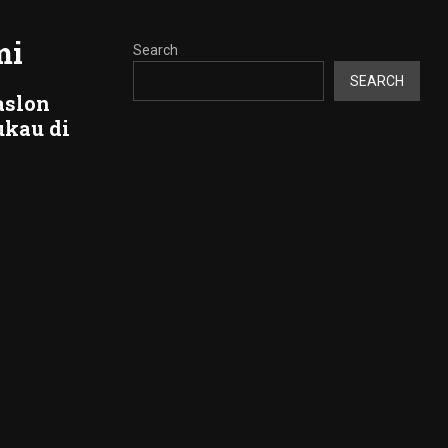
mi
Search
SEARCH
aslon
kau di