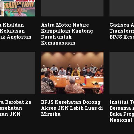
u Khaldun
Astra Motor Nabire
Gadisca A
Kelulusan
Kumpulkan Kantong
Transfor
dik Angkatan
Darah untuk
BPJS Kes
Kemanusiaan
a Berobat ke
BPJS Kesehatan Dorong
Institut 
Kesehatan
Akses JKN Lebih Luas di
Bersama
kan JKN
Mimika
Buka Pro
Nasional