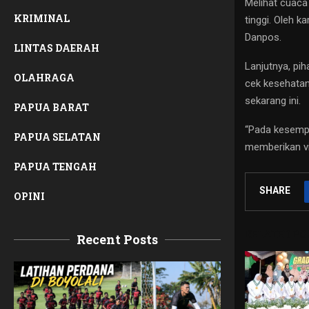
Melihat cuaca
KRIMINAL
tinggi. Oleh 
Danpos.
LINTAS DAERAH
Lanjutnya, pi
OLAHRAGA
cek kesehatan
sekarang ini.
PAPUA BARAT
“Pada kesemp
PAPUA SELATAN
memberikan v
PAPUA TENGAH
SHARE
OPINI
RELATED PO
Recent Posts