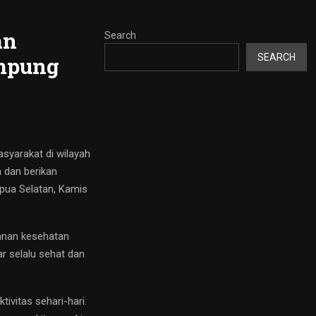
an
Search
SEARCH
ampung
syarakat di wilayah
 dan berikan
apua Selatan, Kamis
anan kesehatan
r selalu sehat dan
ivitas sehari-hari.