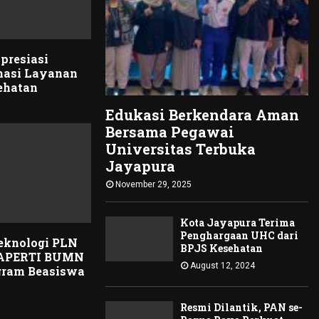
presiasi
masi Layanan
ehatan
Edukasi Berkendara Aman
Bersama Pegawai
Universitas Terbuka
Jayapura
November 29, 2025
Kota Jayapura Terima
Penghargaan UHC dari
Teknologi PLN
BPJS Kesehatan
 APERTI BUMN
August 12, 2024
gram Beasiswa
Resmi Dilantik, PAN se-