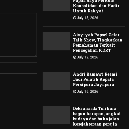
Papua Raya Perkuat
Konsolidasi dan Hadir
Untuk Rakyat
July 15, 2026
Aisyiyah Papsel Gelar
Talk Show, Tingkatkan
Pemahaman Terkait
Pencegahan KDRT
July 12, 2026
Andri Ramawi Resmi
Jadi Pelatih Kepala
Persipura Jayapura
July 16, 2026
Dekranasda Tolikara
bagun harapan, angkat
budaya dan buka jalan
kesejahteraan perajin