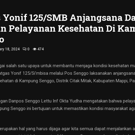
s Yonif 125/SMB Anjangsana D
an Pelayanan Kesehatan Di K
o
ry 18, 2024
0
474
ai salah satu upaya untuk membantu menjaga kondisi kesehatan ma
tgas Yonif 125/Si’mbisa melalui Pos Senggo laksanakan anjangsana
ehatan di Kampung Senggo, Distrik Citak Mitak, Kabupaten Mappi, P
ngan Danpos Senggo Lettu Inf Okta Yudha mengatakan bahwa pelay
ampung Senggo ini bertujuan untuk memastikan kondisi masyarakat aga
rupakan hal yang harus dijaga agar kita semua dapat menjalankan akt