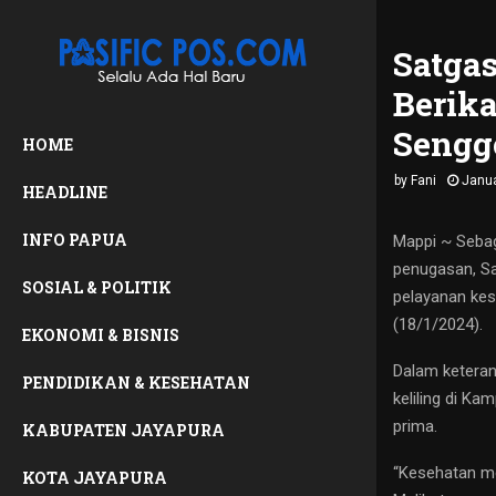
Satga
Berik
Sengg
HOME
by
Fani
Janua
HEADLINE
INFO PAPUA
Mappi ~ Sebag
penugasan, Sa
SOSIAL & POLITIK
pelayanan kes
(18/1/2024).
EKONOMI & BISNIS
Dalam ketera
PENDIDIKAN & KESEHATAN
keliling di K
prima.
KABUPATEN JAYAPURA
“Kesehatan me
KOTA JAYAPURA