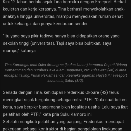
Kini 12 tahun berlalu sejak Tina bermitra dengan Freeport. Berkat
keuletan dan kerja kerasnya, Tina berhasil menyekolahkan anak-
anaknya hingga universitas, mampu menyediakan rumah sehat
untuk keluarga, dan punya kendaraan sendiri.
“Itu yang saya pikir tadinya hanya bisa didapatkan orang yang
sekolah tinggi (universitas). Tapi saya bisa buktikan, saya
mampu,” katanya.
Tina Komangal asal Suku Amungme (kedua kanan) bersama Deputi Bidang
Kemaritiman dan Sumber Daya Alam Bappenas, Vivi Yulaswati (kiri) di area
endapan tailing, Pusat Reklamasi dan Keanekaragaman Hayati PT Freeport
Indonesia, Sabtu (3/2).
Senada dengan Tina, kehidupan Frederikus Okoare (42) terus
meningkat sejak bergabung sebagai mitra PTFI. “Dulu saat belum
kerja, saya berpikir bagaimana bikin legalitas usaha. Lalu saya ikut
pelatihan oleh PTFI,” kata pria Suku Kamoro ini.
Setelah mengikuti pelatihan yang panjang, Frederikus mendapat
pekerjaan sebagai kontraktor di bagian pengelolaan lingkungan