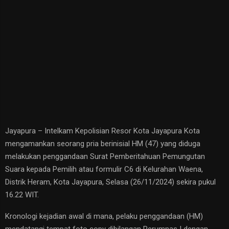
Jayapura – Intelkam Kepolisian Resor Kota Jayapura Kota
mengamankan seorang pria berinisial HM (47) yang diduga
melakukan penggandaan Surat Pemberitahuan Pemungutan
Suara kepada Pemilih atau formulir C6 di Kelurahan Waena,
Distrik Heram, Kota Jayapura, Selasa (26/11/2024) sekira pukul
16.22 WIT.
Kronologi kejadian awal di mana, pelaku penggandaan (HM)
mendatangi tempat foto copy dibilangan Perumnas I dengan