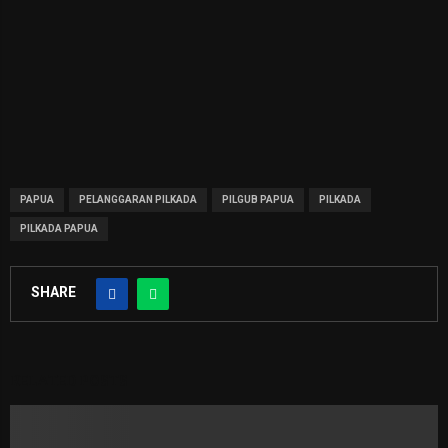
PAPUA
PELANGGARAN PILKADA
PILGUB PAPUA
PILKADA
PILKADA PAPUA
SHARE
RELATED POSTS